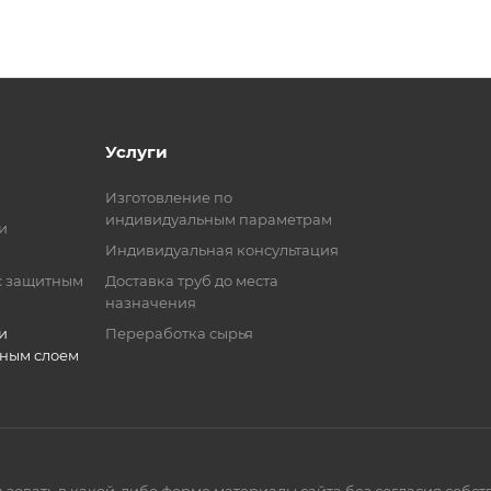
Услуги
Изготовление по
индивидуальным параметрам
и
Индивидуальная консультация
с защитным
Доставка труб до места
назначения
и
Переработка сырья
тным слоем