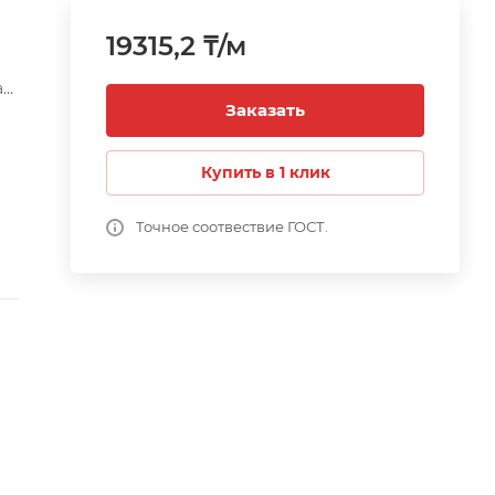
19315,2 ₸/м
а
Заказать
0,
Купить в 1 клик
их
ва
Точное соотвествие ГОСТ.
По
а