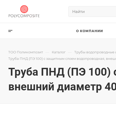
О КОМПАНИИ
—
—
ТОО Поликомпозит
Каталог
Трубы водопроводные 
Труба ПНД (ПЭ 100) с защитным слоем водопроводная, внеш
Труба ПНД (ПЭ 100)
внешний диаметр 40