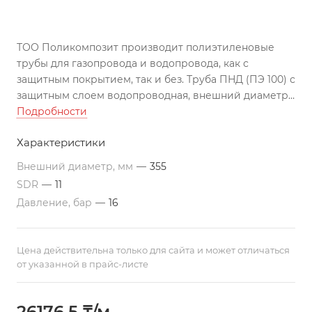
ТОО Поликомпозит производит полиэтиленовые
трубы для газопровода и водопровода, как с
защитным покрытием, так и без. Труба ПНД (ПЭ 100) с
защитным слоем водопроводная, внешний диаметр
355, SDR 11 изготовлена по ГОСТу, может
Подробности
использоваться во всех климатических поясах РК.
Характеристики
Подходит для строительства трубопроводов по
перекачиванию агрессивных жидкостей
Внешний диаметр, мм
—
355
Все цены указаны с учетом НДС на условиях EXW г.
SDR
—
11
Актау. Трубы изготавливаются в отрезках по 12 м. По
Давление, бар
—
16
требованию заказчика, возможно производство труб
различной длины. Цены ориентировочные и могут
меняться в связи с изменением цен на
Цена действительна только для сайта и может отличаться
полиэтиленовое сырье.
от указанной в прайс-листе
26176,5 ₸/м