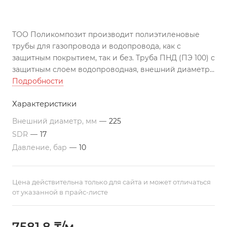
ТОО Поликомпозит производит полиэтиленовые
трубы для газопровода и водопровода, как с
защитным покрытием, так и без. Труба ПНД (ПЭ 100) с
защитным слоем водопроводная, внешний диаметр
225, SDR 17 изготовлена по ГОСТу, может
Подробности
использоваться во всех климатических поясах РК.
Характеристики
Подходит для строительства трубопроводов по
перекачиванию агрессивных жидкостей
Внешний диаметр, мм
—
225
Все цены указаны с учетом НДС на условиях EXW г.
SDR
—
17
Актау. Трубы изготавливаются в отрезках по 12 м. По
Давление, бар
—
10
требованию заказчика, возможно производство труб
различной длины. Цены ориентировочные и могут
меняться в связи с изменением цен на
Цена действительна только для сайта и может отличаться
полиэтиленовое сырье.
от указанной в прайс-листе
7581,8 ₸/м