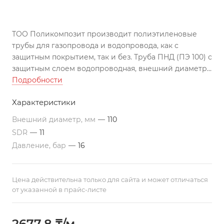
ТОО Поликомпозит производит полиэтиленовые
трубы для газопровода и водопровода, как с
защитным покрытием, так и без. Труба ПНД (ПЭ 100) с
защитным слоем водопроводная, внешний диаметр
110, SDR 11 изготовлена по ГОСТу, может
Подробности
использоваться во всех климатических поясах РК.
Характеристики
Подходит для строительства трубопроводов по
перекачиванию агрессивных жидкостей
Внешний диаметр, мм
—
110
Все цены указаны с учетом НДС на условиях EXW г.
SDR
—
11
Актау. Трубы изготавливаются в отрезках по 12 м. По
Давление, бар
—
16
требованию заказчика, возможно производство труб
различной длины. Цены ориентировочные и могут
меняться в связи с изменением цен на
Цена действительна только для сайта и может отличаться
полиэтиленовое сырье.
от указанной в прайс-листе
2677,8 ₸/м