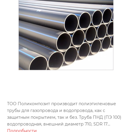
ТОО Поликомпозит производит полиэтиленовые
трубы для газопровода и водопровода, как с
защитным покрытием, так и без. Труба ПНД (ПЭ 100)
водопроводная, внешний диаметр 710, SDR 17
изготовлена по ГОСТу, может использоваться во всех
Подробности