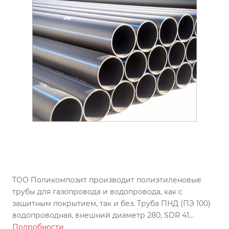
ТОО Поликомпозит производит полиэтиленовые
трубы для газопровода и водопровода, как с
защитным покрытием, так и без. Труба ПНД (ПЭ 100)
водопроводная, внешний диаметр 280, SDR 41
изготовлена по ГОСТу, может использоваться во всех
Подробности