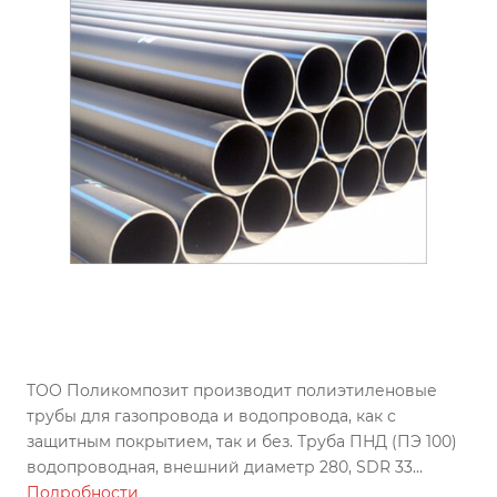
ТОО Поликомпозит производит полиэтиленовые
трубы для газопровода и водопровода, как с
защитным покрытием, так и без. Труба ПНД (ПЭ 100)
водопроводная, внешний диаметр 280, SDR 33
изготовлена по ГОСТу, может использоваться во всех
Подробности