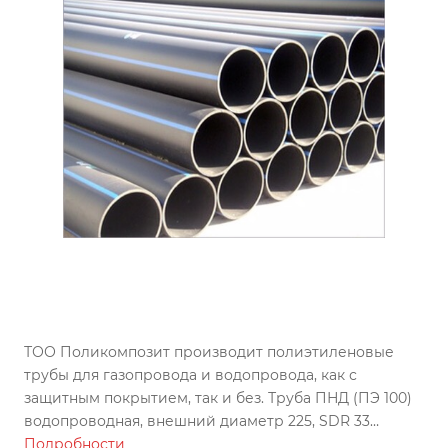
ТОО Поликомпозит производит полиэтиленовые
трубы для газопровода и водопровода, как с
защитным покрытием, так и без. Труба ПНД (ПЭ 100)
водопроводная, внешний диаметр 225, SDR 33
изготовлена по ГОСТу, может использоваться во всех
Подробности