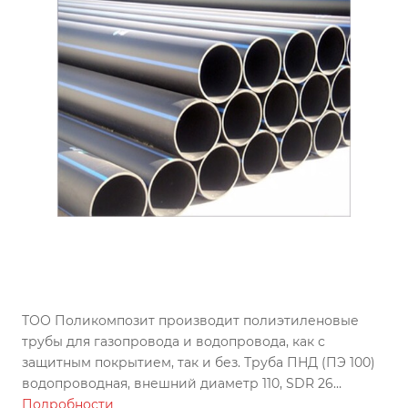
ТОО Поликомпозит производит полиэтиленовые
трубы для газопровода и водопровода, как с
защитным покрытием, так и без. Труба ПНД (ПЭ 100)
водопроводная, внешний диаметр 110, SDR 26
изготовлена по ГОСТу, может использоваться во всех
Подробности