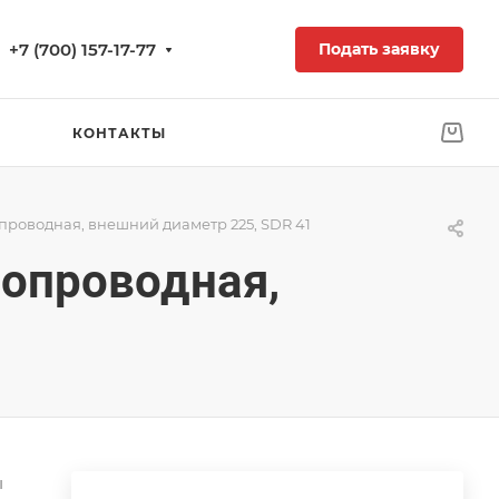
+7 (700) 157-17-77
Подать заявку
КОНТАКТЫ
проводная, внешний диаметр 225, SDR 41
зопроводная,
ы