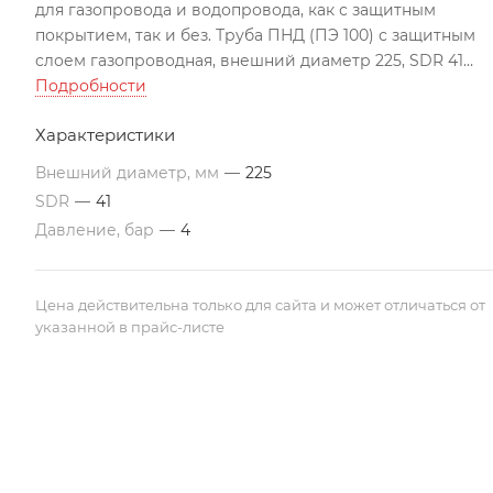
для газопровода и водопровода, как с защитным
покрытием, так и без. Труба ПНД (ПЭ 100) с защитным
слоем газопроводная, внешний диаметр 225, SDR 41
изготовлена по ГОСТу, может использоваться во всех
Подробности
климатических поясах РК. Подходит для строительства
Характеристики
трубопроводов по перекачиванию агрессивных
жидкостей
Внешний диаметр, мм
—
225
Все цены указаны с учетом НДС на условиях EXW г. Акта
SDR
—
41
Трубы изготавливаются в отрезках по 12 м. По
Давление, бар
—
4
требованию заказчика, возможно производство труб
различной длины. Цены ориентировочные и могут
меняться в связи с изменением цен на полиэтиленово
Цена действительна только для сайта и может отличаться от
сырье.
указанной в прайс-листе