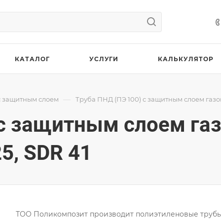
КАТАЛОГ
УСЛУГИ
КАЛЬКУЛЯТОР
—
с защитным слоем
Труба ПНД (ПЭ 100) с защитным слоем газо
 с защитным слоем га
5, SDR 41
ТОО Поликомпозит производит полиэтиленовые труб