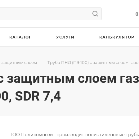
КАТАЛОГ
УСЛУГИ
КАЛЬКУЛЯТОР
—
с защитным слоем
Труба ПНД (ПЭ 100) с защитным слоем газ
 с защитным слоем га
, SDR 7,4
ТОО Поликомпозит производит полиэтиленовые труб