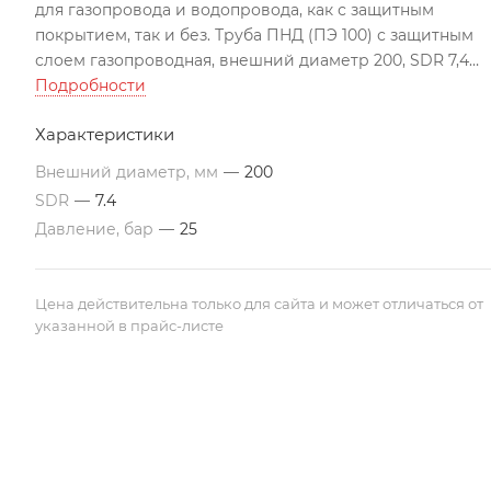
для газопровода и водопровода, как с защитным
покрытием, так и без. Труба ПНД (ПЭ 100) с защитным
слоем газопроводная, внешний диаметр 200, SDR 7,4
изготовлена по ГОСТу, может использоваться во всех
Подробности
климатических поясах РК. Подходит для строительства
Характеристики
трубопроводов по перекачиванию агрессивных
жидкостей
Внешний диаметр, мм
—
200
Все цены указаны с учетом НДС на условиях EXW г. Акта
SDR
—
7.4
Трубы изготавливаются в отрезках по 12 м. По
Давление, бар
—
25
требованию заказчика, возможно производство труб
различной длины. Цены ориентировочные и могут
меняться в связи с изменением цен на полиэтиленово
Цена действительна только для сайта и может отличаться от
сырье.
указанной в прайс-листе