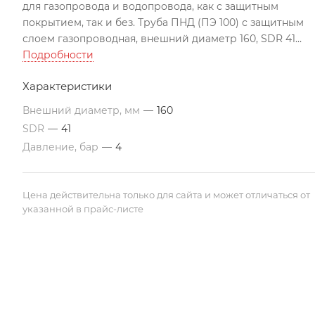
для газопровода и водопровода, как с защитным
покрытием, так и без. Труба ПНД (ПЭ 100) с защитным
слоем газопроводная, внешний диаметр 160, SDR 41
изготовлена по ГОСТу, может использоваться во всех
Подробности
климатических поясах РК. Подходит для строительства
Характеристики
трубопроводов по перекачиванию агрессивных
жидкостей
Внешний диаметр, мм
—
160
Все цены указаны с учетом НДС на условиях EXW г. Акта
SDR
—
41
Трубы изготавливаются в отрезках по 12 м. По
Давление, бар
—
4
требованию заказчика, возможно производство труб
различной длины. Цены ориентировочные и могут
меняться в связи с изменением цен на полиэтиленово
Цена действительна только для сайта и может отличаться от
сырье.
указанной в прайс-листе