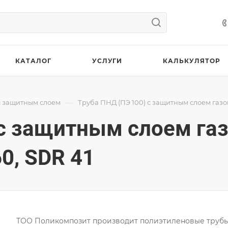
КАТАЛОГ
УСЛУГИ
КАЛЬКУЛЯТОР
—
с защитным слоем
Труба ПНД (ПЭ 100) с защитным слоем газо
 с защитным слоем га
0, SDR 41
ТОО Поликомпозит производит полиэтиленовые труб