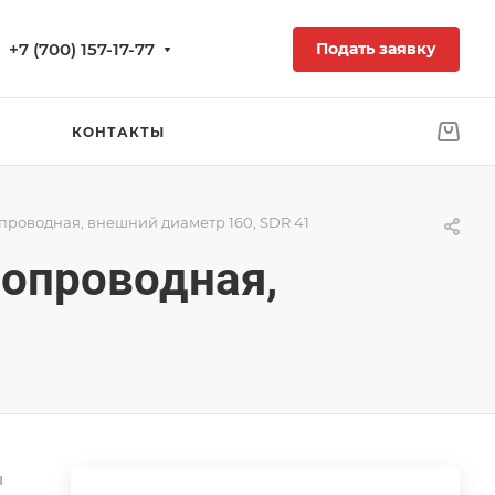
+7 (700) 157-17-77
Подать заявку
КОНТАКТЫ
проводная, внешний диаметр 160, SDR 41
зопроводная,
ы