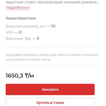
защитным слоем газопроводная, внешний диаметр
110, SDR 21 изготовлена по ГОСТу, может
Подробности
использоваться во всех климатических поясах РК.
Характеристики
Подходит для строительства трубопроводов по
перекачиванию агрессивных жидкостей
Внешний диаметр, мм
—
110
Все цены указаны с учетом НДС на условиях EXW г.
SDR
—
21
Актау. Трубы изготавливаются в отрезках по 12 м. По
Давление, бар
—
8
требованию заказчика, возможно производство труб
различной длины. Цены ориентировочные и могут
меняться в связи с изменением цен на
Цена действительна только для сайта и может отличаться
полиэтиленовое сырье.
от указанной в прайс-листе
1650,3 ₸/м
Заказать
Купить в 1 клик