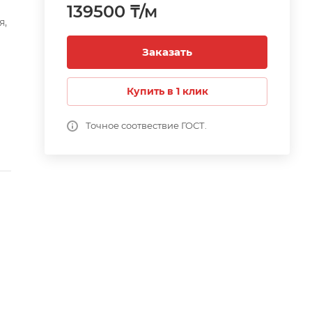
139500 ₸/м
я,
Заказать
К.
Купить в 1 клик
у.
Точное соотвествие ГОСТ.
е