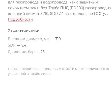
для газопровода и водопровода, как с защитным
покрытием, так и без. Труба ПНД (ПЭ 100) газопроводна
внешний диаметр 710, SDR 7,4 изготовлена по ГОСТу,
может использоваться во всех климатических поясах Р
Подробности
Подходит для строительства трубопроводов по
Характеристики
перекачиванию агрессивных жидкостей
Все цены указаны с учетом НДС на условиях EXW г. Акта
Внешний диаметр, мм
—
710
Трубы изготавливаются в отрезках по 12 м. По
SDR
—
7.4
требованию заказчика, возможно производство труб
Давление, бар
—
25
различной длины. Цены ориентировочные и могут
меняться в связи с изменением цен на полиэтиленово
сырье.
Цена действительна только для сайта и может отличаться от
указанной в прайс-листе