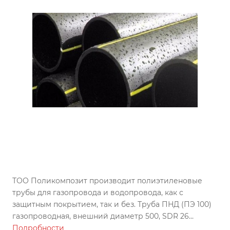
ТОО Поликомпозит производит полиэтиленовые
трубы для газопровода и водопровода, как с
защитным покрытием, так и без. Труба ПНД (ПЭ 100)
газопроводная, внешний диаметр 500, SDR 26
изготовлена по ГОСТу, может использоваться во всех
Подробности