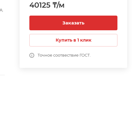
40125 ₸/м
я,
Заказать
К.
Купить в 1 клик
у.
Точное соотвествие ГОСТ.
е