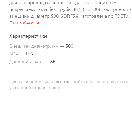
для газопровода и водопровода, как с защитным
покрытием, так и без. Труба ПНД (ПЭ 100) газопроводна
внешний диаметр 500, SDR 13,6 изготовлена по ГОСТу,
может использоваться во всех климатических поясах Р
Подробности
Подходит для строительства трубопроводов по
Характеристики
перекачиванию агрессивных жидкостей
Все цены указаны с учетом НДС на условиях EXW г. Акта
Внешний диаметр, мм
—
500
Трубы изготавливаются в отрезках по 12 м. По
SDR
—
13.6
требованию заказчика, возможно производство труб
Давление, бар
—
12.5
различной длины. Цены ориентировочные и могут
меняться в связи с изменением цен на полиэтиленово
сырье.
Цена действительна только для сайта и может отличаться от
указанной в прайс-листе