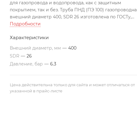
для газопровода и водопровода, как с защитным
покрытием, так и без. Труба ПНД (ПЭ 100) газопроводна
внешний диаметр 400, SDR 26 изготовлена по ГОСТу,
может использоваться во всех климатических поясах Р
Подробности
Подходит для строительства трубопроводов по
Характеристики
перекачиванию агрессивных жидкостей
Все цены указаны с учетом НДС на условиях EXW г. Акта
Внешний диаметр, мм
—
400
Трубы изготавливаются в отрезках по 12 м. По
SDR
—
26
требованию заказчика, возможно производство труб
Давление, бар
—
6.3
различной длины. Цены ориентировочные и могут
меняться в связи с изменением цен на полиэтиленово
сырье.
Цена действительна только для сайта и может отличаться от
указанной в прайс-листе