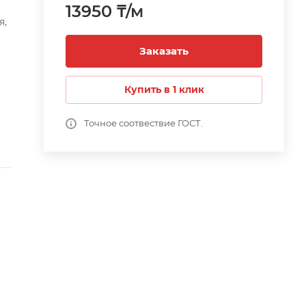
13950 ₸/м
я,
Заказать
К.
Купить в 1 клик
у.
Точное соотвествие ГОСТ.
е