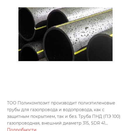
ТОО Поликомпозит производит полиэтиленовые
трубы для газопровода и водопровода, как с
защитным покрытием, так и без. Труба ПНД (ПЭ 100)
газопроводная, внешний диаметр 315, SDR 41
изготовлена по ГОСТу, может использоваться во всех
Подробности