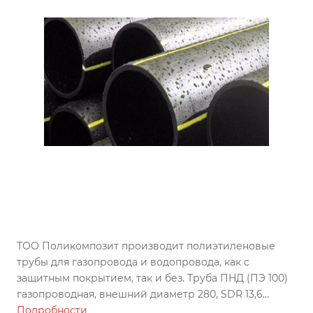
ТОО Поликомпозит производит полиэтиленовые
трубы для газопровода и водопровода, как с
защитным покрытием, так и без. Труба ПНД (ПЭ 100)
газопроводная, внешний диаметр 280, SDR 13,6
изготовлена по ГОСТу, может использоваться во всех
Подробности