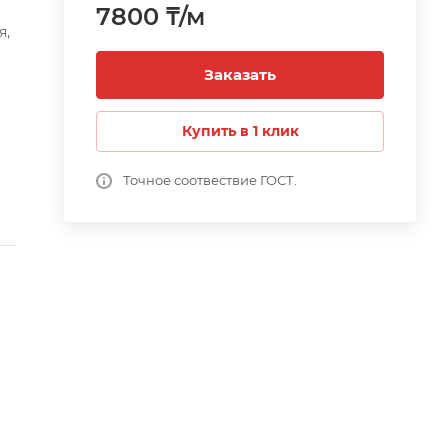
7800 ₸/м
я,
Заказать
К.
Купить в 1 клик
у.
Точное соотвествие ГОСТ.
е