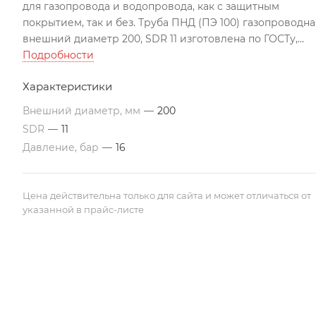
для газопровода и водопровода, как с защитным
покрытием, так и без. Труба ПНД (ПЭ 100) газопроводна
внешний диаметр 200, SDR 11 изготовлена по ГОСТу,
может использоваться во всех климатических поясах Р
Подробности
Подходит для строительства трубопроводов по
Характеристики
перекачиванию агрессивных жидкостей
Все цены указаны с учетом НДС на условиях EXW г. Акта
Внешний диаметр, мм
—
200
Трубы изготавливаются в отрезках по 12 м. По
SDR
—
11
требованию заказчика, возможно производство труб
Давление, бар
—
16
различной длины. Цены ориентировочные и могут
меняться в связи с изменением цен на полиэтиленово
сырье.
Цена действительна только для сайта и может отличаться от
указанной в прайс-листе