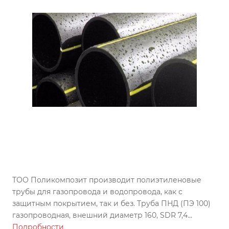
ТОО Поликомпозит производит полиэтиленовые
трубы для газопровода и водопровода, как с
защитным покрытием, так и без. Труба ПНД (ПЭ 100)
газопроводная, внешний диаметр 160, SDR 7,4
изготовлена по ГОСТу, может использоваться во всех
Подробности