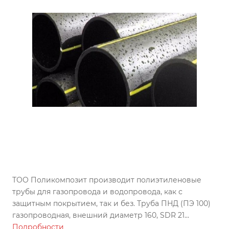
ТОО Поликомпозит производит полиэтиленовые
трубы для газопровода и водопровода, как с
защитным покрытием, так и без. Труба ПНД (ПЭ 100)
газопроводная, внешний диаметр 160, SDR 21
изготовлена по ГОСТу, может использоваться во всех
Подробности