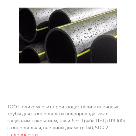
ТОО Поликомпозит производит полиэтиленовые
трубы для газопровода и водопровода, как с
защитным покрытием, так и без. Труба ПНД (ПЭ 100)
газопроводная, внешний диаметр 140, SDR 21
изготовлена по ГОСТу, может использоваться во всех
Подробности